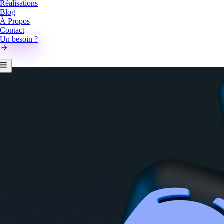
Réalisations
Blog
À Propos
Contact
Un besoin ?