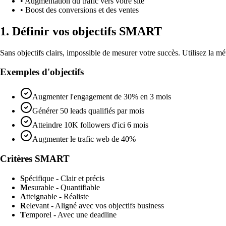
• Augmentation du trafic vers votre site
• Boost des conversions et des ventes
1. Définir vos objectifs SMART
Sans objectifs clairs, impossible de mesurer votre succès. Utilisez la 
Exemples d'objectifs
Augmenter l'engagement de 30% en 3 mois
Générer 50 leads qualifiés par mois
Atteindre 10K followers d'ici 6 mois
Augmenter le trafic web de 40%
Critères SMART
S
pécifique - Clair et précis
M
esurable - Quantifiable
A
tteignable - Réaliste
R
elevant - Aligné avec vos objectifs business
T
emporel - Avec une deadline