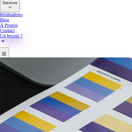
Services
Réalisations
Blog
À Propos
Contact
Un besoin ?